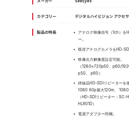
メーカー
SeeEyes
カテゴリー
デジタルハイビジョン アクセ
製品の特長
アナログ映像信号（1ch）をH
ー。
既存アナログカメラをHD-SD
映像出力解像度設定可能。
（1280×720p50、p60/192
p50、 p60）
姉妹品HD-SDIリピーターを
1080 60p最大120m、 10
（HD-SDIリピーター：SC-HL
HLR01D）
電源アダプター同梱。