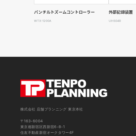
パンチルトズームコントローラー
外部記録装置
WTX-1200A
UHS04R
株式会社 店舗プランニング 東京本社
〒163-6004
東京都新宿区西新宿6-8-1
住友不動産新宿オークタワー4F