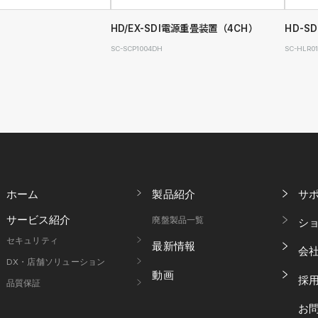
HD/EX-SDI電源重畳装置（4CH）
HD-S
SC-SCP1004DH
SC-HLR0
ホーム
製品紹介
サ
サービス紹介
廃盤製品一覧
シ
セキュリティ
最新情報
会
DX・店舗ソリューション
動画
採
品質保証
お