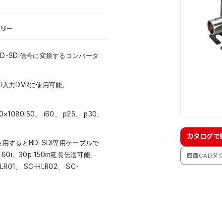
サリー
D-SDI信号に変換するコンバータ
I入力DVRに使用可能。
0×1080i50、 i60、 p25、 p30、
カタログで
使用するとHD-SDI専用ケーブルで
80 60i、30p 150m延長伝送可能。
図面CADダ
R01、 SC-HLR02、 SC-