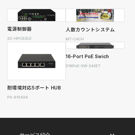
電源制御器
人数カウントシステム
SC-HPC63(J)
MT-C4CH
16-Port PoE Swich
D16PoE-SW-240ET
耐環境対応5ポート HUB
PS-6104GA