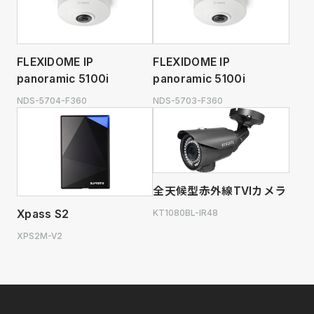
FLEXIDOME IP
FLEXIDOME IP
panoramic 5100i
panoramic 5100i
NDS-5704-F360
NDS-5703-F360
全天候型赤外線TVIカメラ
KT1080BL-IR48
Xpass S2
XPS2M-V2