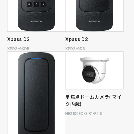
Xpass D2
Xpass D2
XPD2-GKDB
XPD2-GDB
単焦点ドームカメラ( マイ
ク内蔵)
NE2100ED-SIR1-F2.8