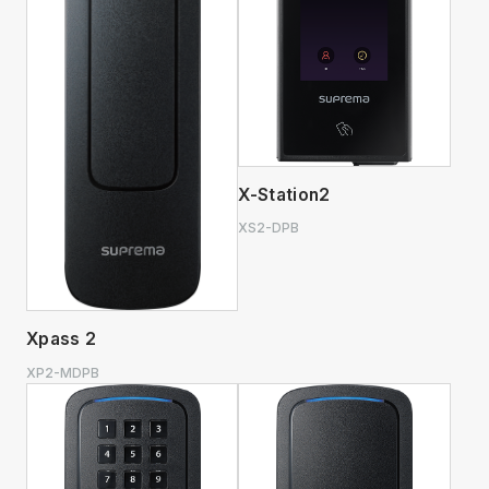
X-Station2
XS2-DPB
Xpass 2
XP2-MDPB