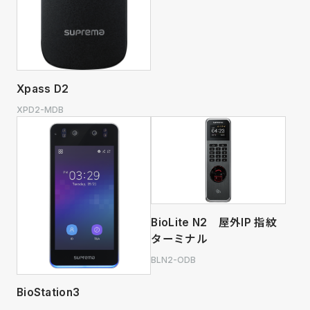
Xpass D2
XPD2-MDB
BioLite N2 屋外IP 指紋
ターミナル
BLN2-ODB
BioStation3